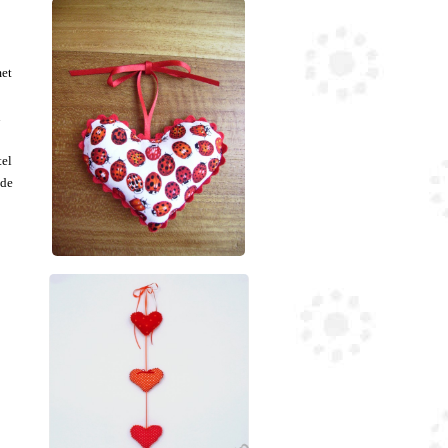
met
n
tel
 de