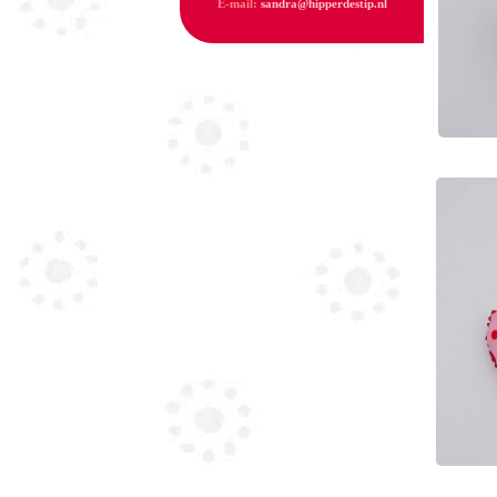
E-mail:
sandra@hipperdestip.nl