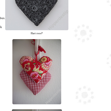
bus.
ok
Hart roos*