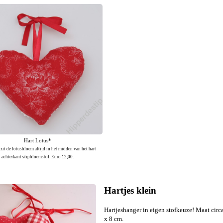
Hart Lotus*
 zit de lotusbloem altijd in het midden van het hart
achterkant stipbloemstof. Euro 12,00.
Hartjes klein
Hartjeshanger in eigen stofkeuze! Maat circ
x 8 cm.