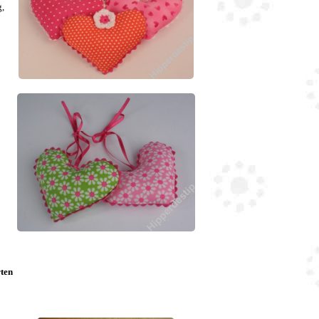
g,
ten